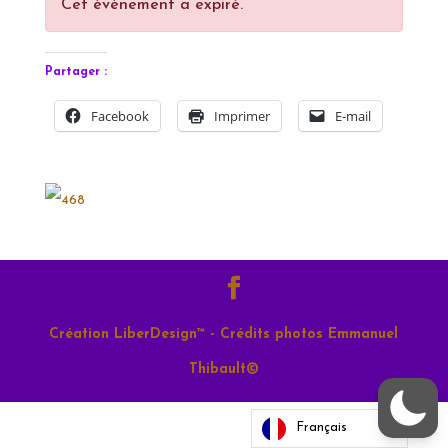
Cet évènement a expiré.
Partager :
Facebook
Imprimer
E-mail
Création LiberDesign™ - Crédits photos Emmanuel
Thibault©
Français
Cookies settings