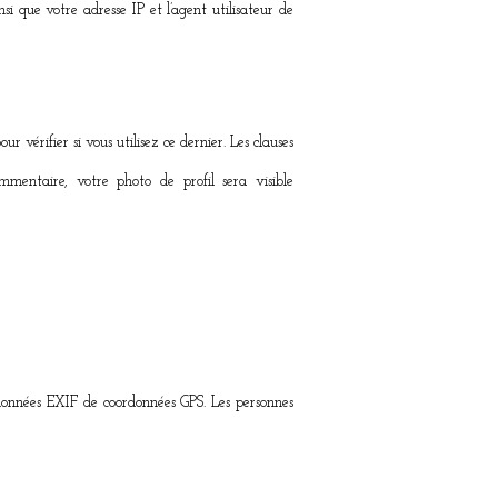
i que votre adresse IP et l’agent utilisateur de
vérifier si vous utilisez ce dernier. Les clauses
ommentaire, votre photo de profil sera visible
s données EXIF de coordonnées GPS. Les personnes