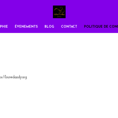
PHIE
ÉVENEMENTS
BLOG
CONTACT
POLITIQUE DE CONF
tps://louvedandy.org.