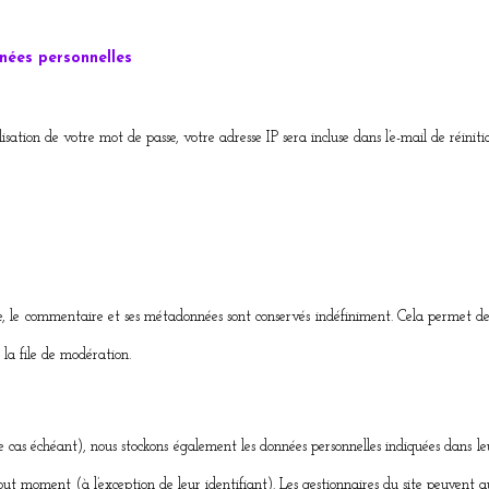
nnées personnelles
sation de votre mot de passe, votre adresse IP sera incluse dans l’e-mail de réinitia
e, le commentaire et ses métadonnées sont conservés indéfiniment. Cela permet 
 la file de modération.
(le cas échéant), nous stockons également les données personnelles indiquées dans le
ut moment (à l’exception de leur identifiant). Les gestionnaires du site peuvent aus