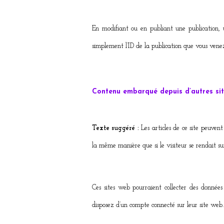
En modifiant ou en publiant une publication, 
simplement l’ID de la publication que vous venez
Contenu embarqué depuis d’autres si
Texte suggéré :
Les articles de ce site peuven
la même manière que si le visiteur se rendait sur
Ces sites web pourraient collecter des données 
disposez d’un compte connecté sur leur site web.