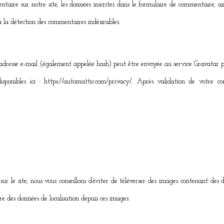
aire sur notre site, les données inscrites dans le formulaire de commentaire, ains
à la détection des commentaires indésirables.
resse e-mail (également appelée hash) peut être envoyée au service Gravatar pour 
isponibles ici : https://automattic.com/privacy/. Après validation de votre c
 sur le site, nous vous conseillons d’éviter de téléverser des images contenant de
re des données de localisation depuis ces images.