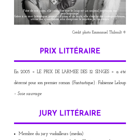
Fière de son nom, elle considère que le loup est un animal mystique, car
psychopompe.
Grâce à ce moi totémique, passeuse d’âmes et de mots, elle cherche des correspondances,
utilise des synesthésies afin d’explorer le mystère de l’existence.
Crédit photo Emmanuel Thibault ©
PRIX LITTÉRAIRE
En 2005 « LE PRIX DE L’ARMEE DES 12 SINGES » a été
décerné pour son premier roman (Fantastique) : Fabienne Leloup
–
Soie sauvage
JURY LITTÉRAIRE
Membre du jury vudailleurs (media)