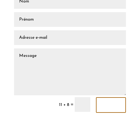
Envoi
=
11 + 8