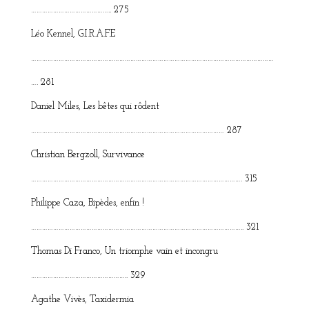
…………………………………….. 275
Léo Kennel, G.I.R.A.F.E
……………………………………………………………………………………………………………………
…. 281
Daniel Miles, Les bêtes qui rôdent
…………………………………………………………………………………………… 287
Christian Bergzoll, Survivance
……………………………………………………………………………………………………. 315
Philippe Caza, Bipèdes, enfin !
…………………………………………………………………………………………………….. 321
Thomas Di Franco, Un triomphe vain et incongru
…………………………………………….. 329
Agathe Vivès, Taxidermia