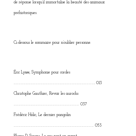
de réponse lorsqu’il immortalise la beauté des animaux
préhistoriques.
Ci-dessous le sommaire pour n’oublier personne.
Éric Lysøe, Symphonie pour cordes
……………………………………………………………………………………….. 013
Christophe Gauthier, Revoir les aurochs
……………………………………………………………………… 037
Frédéric Holic, Le dernier pangolin
……………………………………………………………………………………… 053