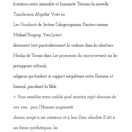
frontières entre animalité et humanité. Témoins la nouvelle
Taxidermia
d’Agathe Vivès ou
Les Ursidants
de Jérôme Calogerogiannis. D’autres comme
Mickaël Feugray, Yves Letort
dénoncent tout particulièrement la violence dans les abattoirs.
Nicolas de Torsiac dans
Les promesses du morse
revient sur les
présupposés culturels,
religieux qui fondent ce rapport inégalitaire entre l’homme et
l’animal, parodiant la Bible :
« Vous semblez avoir oublié quel mantra régit chacune de
nos vies… puis l’Homme augmenté
donna congé à ses créateurs et à leur Dieu obsolète. Il dit à
ses frères synthétiques, les