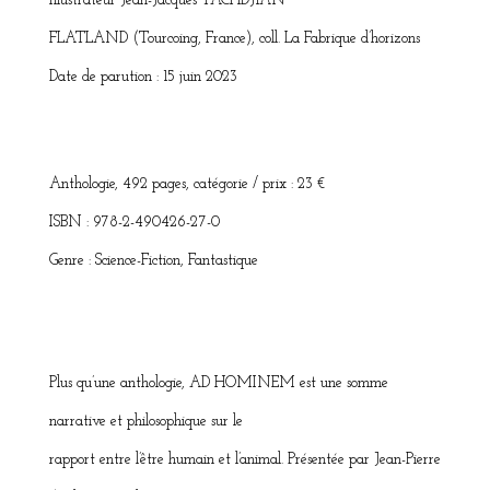
Illustrateur Jean-Jacques TACHDJIAN
FLATLAND (Tourcoing, France), coll. La Fabrique d’horizons
Date de parution : 15 juin 2023
Anthologie, 492 pages, catégorie / prix : 23 €
ISBN : 978-2-490426-27-0
Genre : Science-Fiction, Fantastique
Plus qu’une anthologie, AD HOMINEM est une somme
narrative et philosophique sur le
rapport entre l’être humain et l’animal. Présentée par Jean-Pierre