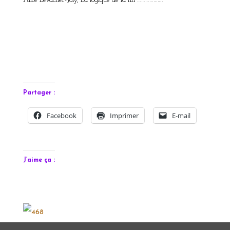
Alice Levacher-Joly, La logique de la fin ……………….
Partager :
Facebook
Imprimer
E-mail
J’aime ça :