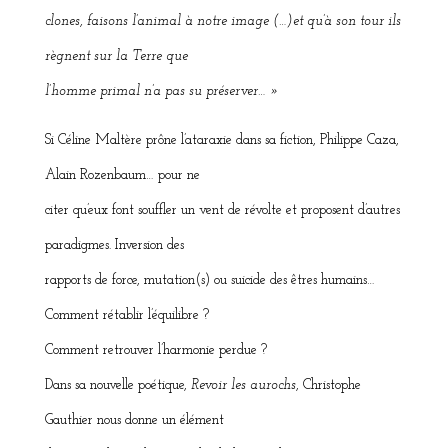
clones, faisons l’animal à notre image (…)et qu’à son tour ils
règnent sur la Terre que
l’homme primal n’a pas su préserver… »
Si Céline Maltère prône l’ataraxie dans sa fiction, Philippe Caza,
Alain Rozenbaum… pour ne
citer qu’eux font souffler un vent de révolte et proposent d’autres
paradigmes. Inversion des
rapports de force, mutation(s) ou suicide des êtres humains…
Comment rétablir l’équilibre ?
Comment retrouver l’harmonie perdue ?
Dans sa nouvelle poétique,
Revoir les aurochs
, Christophe
Gauthier nous donne un élément