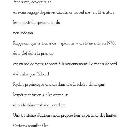
Andrevon, écologiste et
écrivain engagé depuis ses débuts, ce recueil met en littérature
les tenants du spécisme et du
non spécisme.
Rappelons que le terme de « spécisme » a été inventé en 1970,
date-clef dans la prise de
conscience de notre rapport à l’environnement. Le mot a d’abord
été utilisé par Richard
Ryder, psychologue anglais dans une brochure dénonçant
l’expérimentation sur les animaux
et a été démocratisé aujourd’hui.
Une trentaine d’auteurs nous propose leur expérience des limites.
Certains brouillent les