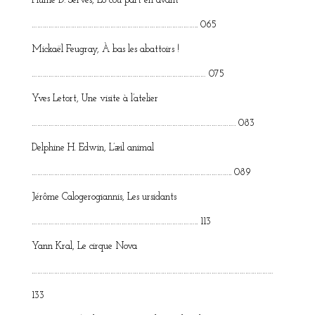
Plume D. Serves, Lo cou part en avant
…………………………………………………………………………….. 065
Mickaël Feugray, À bas les abattoirs !
………………………………………………………………………………… 075
Yves Letort, Une visite à l’atelier
………………………………………………………………………………………………. 083
Delphine H. Edwin, L’æil animal
…………………………………………………………………………………………….. 089
Jérôme Calogerogiannis, Les ursidants
…………………………………………………………………………….. 113
Yann Kral, Le cirque Nova
…………………………………………………………………………………………………………………
133