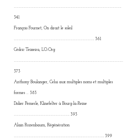
…………………………………………………………………………………………………………………..
341
François Fournet, On dirait le soleil
…………………………………………………………………………………….. 361
Cédric Teixeira, L’O-Org
…………………………………………………………………………………………………………………….
373
Anthony Boulanger, Celui aux multiples noms et multiples
formes … 383
Didier Pemerle, Klinefelter à Bourg-la-Reine
………………………………………………………….. 393
Alain Rozenbaum, Régénération
……………………………………………………………………………………………….. 399