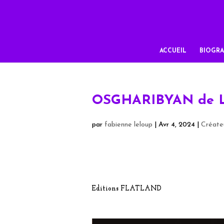
ACCUEIL
BIOGRA
OSGHARIBYAN de L
par
fabienne leloup
|
Avr 4, 2024
|
Créateu
Editions FLATLAND