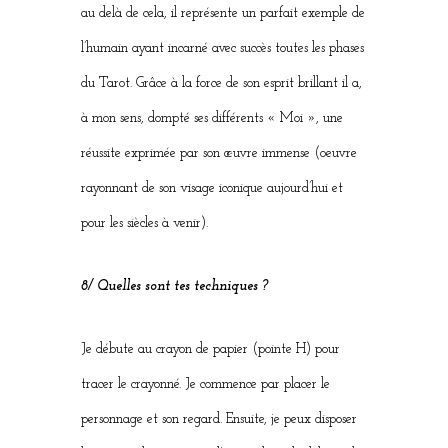
au delà de cela, il représente un parfait exemple de
l’humain ayant incarné avec succès toutes les phases
du Tarot. Grâce à la force de son esprit brillant il a,
à mon sens, dompté ses différents « Moi », une
réussite exprimée par son œuvre immense (oeuvre
rayonnant de son visage iconique aujourd’hui et
pour les siècles à venir).
8/ Quelles sont tes techniques ?
Je débute au crayon de papier (pointe H) pour
tracer le crayonné. Je commence par placer le
personnage et son regard. Ensuite, je peux disposer