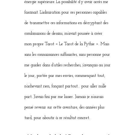
énergie supérieure. La possibilité d’y avoir accès me
fascinait. L’admiration pour ces personnes capables
de transmettre ces informations en décryptant des
combinaisons de dessins, m’avait poussée à créer
mon propre Tarot « Le Tarot de la Pythie ». Mais
sans les connaissances suffisantes, sans personne pour
me guider dans d’utiles recherches, j’avançais au jour
le jour, portée par mes envies, commençant tout,
n’achevant rien, fonçant partout… pour aller nulle
part. J’avais fini par me lasser. Jamais je n’aurais
pensé revenir sur cette aventure, des années plus
tard, pour aboutir à ce résultat concret.