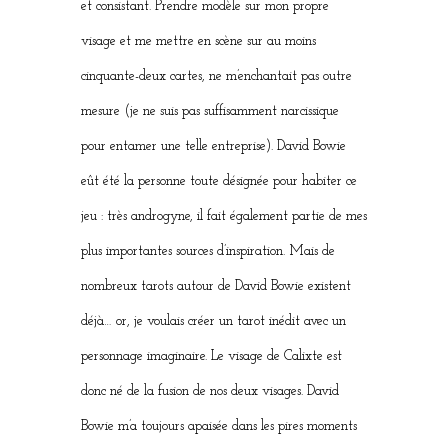
et consistant. Prendre modèle sur mon propre
visage et me mettre en scène sur au moins
cinquante-deux cartes, ne m’enchantait pas outre
mesure (je ne suis pas suffisamment narcissique
pour entamer une telle entreprise). David Bowie
eût été la personne toute désignée pour habiter ce
jeu : très androgyne, il fait également partie de mes
plus importantes sources d’inspiration. Mais de
nombreux tarots autour de David Bowie existent
déjà… or, je voulais créer un tarot inédit avec un
personnage imaginaire. Le visage de Calixte est
donc né de la fusion de nos deux visages. David
Bowie m’a toujours apaisée dans les pires moments