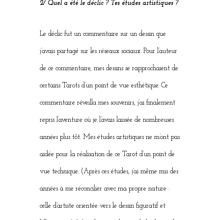
2/ Quel a été le déclic ? Tes études artistiques ?
Le déclic fut un commentaire sur un dessin que
j’avais partagé sur les réseaux sociaux. Pour l’auteur
de ce commentaire, mes dessins se rapprochaient de
certains Tarots d’un point de vue esthétique. Ce
commentaire réveilla mes souvenirs, j’ai finalement
repris l’aventure où je l’avais laissée de nombreuses
années plus tôt. Mes études artistiques ne m’ont pas
aidée pour la réalisation de ce Tarot d’un point de
vue technique. (Après ces études, j’ai même mis des
années à me réconcilier avec ma propre nature :
celle d’artiste orientée vers le dessin figuratif et