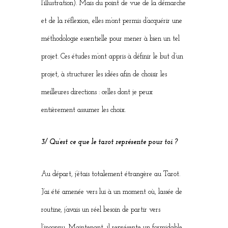
l’illustration). Mais du point de vue de la démarche
et de la réflexion, elles m’ont permis d’acquérir une
méthodologie essentielle pour mener à bien un tel
projet. Ces études m’ont appris à définir le but d’un
projet, à structurer les idées afin de choisir les
meilleures directions : celles dont je peux
entièrement assumer les choix.
3/ Qu’est ce que le tarot représente pour toi ?
Au départ, j’étais totalement étrangère au Tarot.
J’ai été amenée vers lui à un moment où, lassée de
routine, j’avais un réel besoin de partir vers
l’inconnu. Maintenant, il représente un formidable