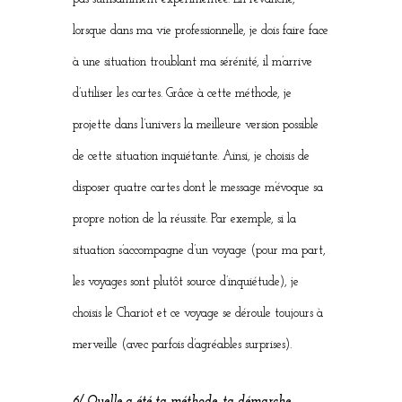
lorsque dans ma vie professionnelle, je dois faire face
à une situation troublant ma sérénité, il m’arrive
d’utiliser les cartes. Grâce à cette méthode, je
projette dans l’univers la meilleure version possible
de cette situation inquiétante. Ainsi, je choisis de
disposer quatre cartes dont le message m’évoque sa
propre notion de la réussite. Par exemple, si la
situation s’accompagne d’un voyage (pour ma part,
les voyages sont plutôt source d’inquiétude), je
choisis le Chariot et ce voyage se déroule toujours à
merveille (avec parfois d’agréables surprises).
6/ Quelle a été ta méthode, ta démarche