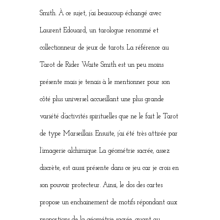
Smith. À ce sujet, j’ai beaucoup échangé avec
Laurent Edouard, un tarologue renommé et
collectionneur de jeux de tarots. La référence au
Tarot de Rider Waite Smith est un peu moins
présente mais je tenais à le mentionner pour son
côté plus universel accueillant une plus grande
variété d’activités spirituelles que ne le fait le Tarot
de type Marseillais. Ensuite, j’ai été très attirée par
l’imagerie alchimique. La géométrie sacrée, assez
discrète, est aussi présente dans ce jeu car je crois en
son pouvoir protecteur. Ainsi, le dos des cartes
propose un enchainement de motifs répondant aux
proportions de la géométrie sacrée, quant au