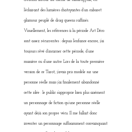
l’éclairant des lumières chatoyantes d’un cabaret
glamour peuplé de drag queens raffinés.
Visuellement, les références à la période Art Déco
sont assez récurrentes : depuis l’enfance encore, j’ai
toujours rêvé d’incarner cette période, d’une
manière ou d’une autre. Lors de la toute première
version de ce Tarot, j’avais pris modèle sur une
personne réelle mais j’ai finalement abandonné
cette idée : le public s’approprie bien plus aisément
un personnage de fiction qu’une personne réelle
ayant déjà son propre vécu. Il me fallait donc
inventer un personnage suffisamment convainquant