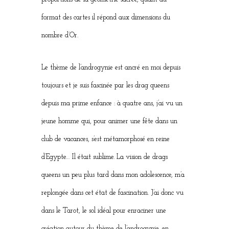
format des cartes il répond aux dimensions du
nombre d’Or.
Le thème de l’androgynie est ancré en moi depuis
toujours et je suis fascinée par les drag queens
depuis ma prime enfance : à quatre ans, j’ai vu un
jeune homme qui, pour animer une fête dans un
club de vacances, s’est métamorphosé en reine
d’Egypte… Il était sublime. La vision de drags
queens un peu plus tard dans mon adolescence, m’a
replongée dans cet état de fascination. J’ai donc vu
dans le Tarot, le sol idéal pour enraciner une
création autour du thème de l’androgynie, en