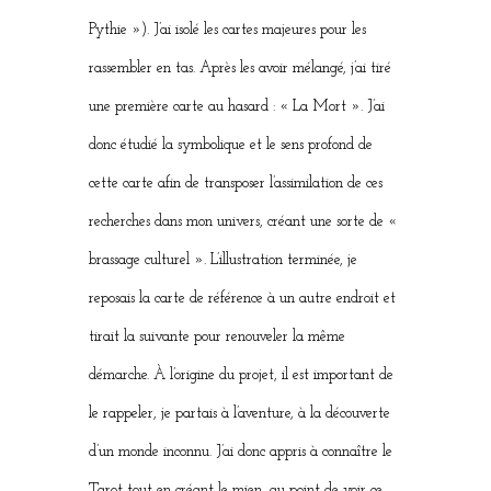
Pythie »). J’ai isolé les cartes majeures pour les
rassembler en tas. Après les avoir mélangé, j’ai tiré
une première carte au hasard : « La Mort ». J’ai
donc étudié la symbolique et le sens profond de
cette carte afin de transposer l’assimilation de ces
recherches dans mon univers, créant une sorte de «
brassage culturel ». L’illustration terminée, je
reposais la carte de référence à un autre endroit et
tirait la suivante pour renouveler la même
démarche. À l’origine du projet, il est important de
le rappeler, je partais à l’aventure, à la découverte
d’un monde inconnu. J’ai donc appris à connaître le
Tarot tout en créant le mien, au point de voir ce