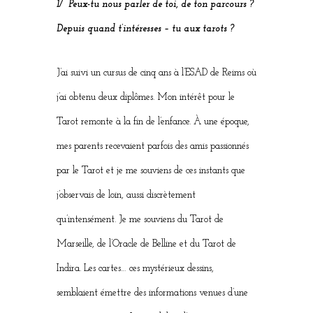
1/ Peux-tu nous parler de toi, de ton parcours ?
Depuis quand t’intéresses – tu aux tarots ?
J’ai suivi un cursus de cinq ans à l’ESAD de Reims où
j’ai obtenu deux diplômes. Mon intérêt pour le
Tarot remonte à la fin de l’enfance. À une époque,
mes parents recevaient parfois des amis passionnés
par le Tarot et je me souviens de ces instants que
j’observais de loin, aussi discrètement
qu’intensément. Je me souviens du Tarot de
Marseille, de l’Oracle de Belline et du Tarot de
Indira. Les cartes… ces mystérieux dessins,
semblaient émettre des informations venues d’une