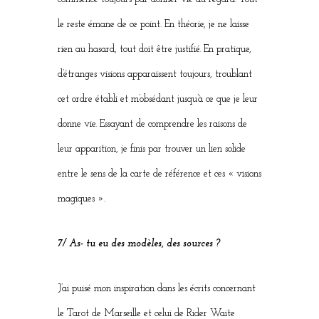
le reste émane de ce point. En théorie, je ne laisse
rien au hasard, tout doit être justifié. En pratique,
d’étranges visions apparaissent toujours, troublant
cet ordre établi et m’obsédant jusqu’à ce que je leur
donne vie. Essayant de comprendre les raisons de
leur apparition, je finis par trouver un lien solide
entre le sens de la carte de référence et ces « visions
magiques ».
7/ As- tu eu des modèles, des sources ?
J’ai puisé mon inspiration dans les écrits concernant
le Tarot de Marseille et celui de Rider Waite