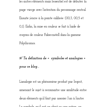
les autres éléments mais l’essentiel est de débuter la
page vierge avec l’intention du personnage central.
Ensuite j’encre à la pointe calibrée (00;3, 00,5 et
0,1). Enfin, la mise en couleur se fait à l’aide de
crayons de couleur Fabercastell dans la gamme
Polychromos.
9/ Ta définition de « symboles et analogies »
pour ce blog…
L’analogie est un phénomène produit par l’esprit,
amenant le sujet à reconnaitre une similitude entre
deux éléments qu’il finit par associer l’un à l’autre.
Le symbole, qu’il soit un objet ou une action, un